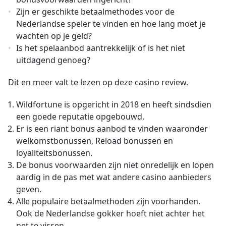
Zijn er geschikte betaalmethodes voor de
Nederlandse speler te vinden en hoe lang moet je
wachten op je geld?
Is het spelaanbod aantrekkelijk of is het niet
uitdagend genoeg?
Dit en meer valt te lezen op deze casino review.
Wildfortune is opgericht in 2018 en heeft sindsdien
een goede reputatie opgebouwd.
Er is een riant bonus aanbod te vinden waaronder
welkomstbonussen, Reload bonussen en
loyaliteitsbonussen.
De bonus voorwaarden zijn niet onredelijk en lopen
aardig in de pas met wat andere casino aanbieders
geven.
Alle populaire betaalmethoden zijn voorhanden.
Ook de Nederlandse gokker hoeft niet achter het
net te vissen.