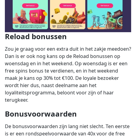
Reload bonussen
Zou je graag voor een extra duit in het zakje meedoen?
Dan is er ook nog kans op de Reload bonussen op
woensdag en in het weekend. Op woensdag is er een
free spins bonus te verdienen, en in het weekend
maak je kans op 30% tot €100. De loyale bezoeker
wordt hier dus, naast deelname aan het
loyaliteitsprogramma, beloont voor zijn of haar
terugkeer.
Bonusvoorwaarden
De bonusvoorwaarden zijn lang niet slecht. Ten eerste
is er een rondspeelvoorwaarde van 40x voor de free