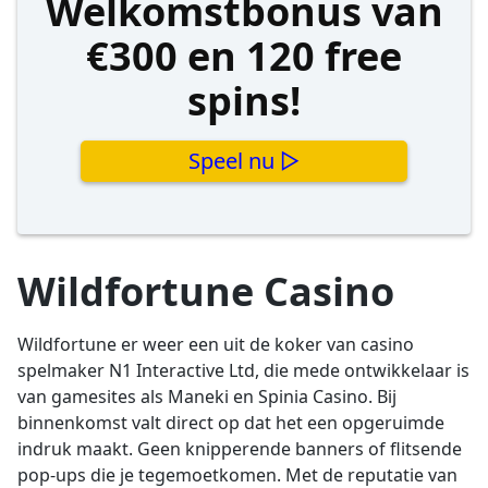
Welkomstbonus van
€300 en 120 free
spins!
Speel nu ▷
Wildfortune Casino
Wildfortune er weer een uit de koker van casino
spelmaker N1 Interactive Ltd, die mede ontwikkelaar is
van gamesites als Maneki en Spinia Casino. Bij
binnenkomst valt direct op dat het een opgeruimde
indruk maakt. Geen knipperende banners of flitsende
pop-ups die je tegemoetkomen. Met de reputatie van