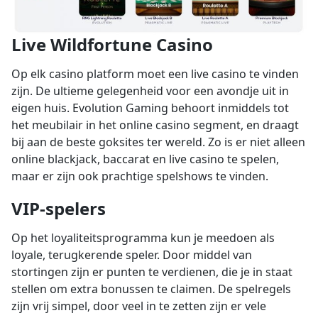
Live Wildfortune Casino
Op elk casino platform moet een live casino te vinden
zijn. De ultieme gelegenheid voor een avondje uit in
eigen huis. Evolution Gaming behoort inmiddels tot
het meubilair in het online casino segment, en draagt
bij aan de beste goksites ter wereld. Zo is er niet alleen
online blackjack, baccarat en live casino te spelen,
maar er zijn ook prachtige spelshows te vinden.
VIP-spelers
Op het loyaliteitsprogramma kun je meedoen als
loyale, terugkerende speler. Door middel van
stortingen zijn er punten te verdienen, die je in staat
stellen om extra bonussen te claimen. De spelregels
zijn vrij simpel, door veel in te zetten zijn er vele