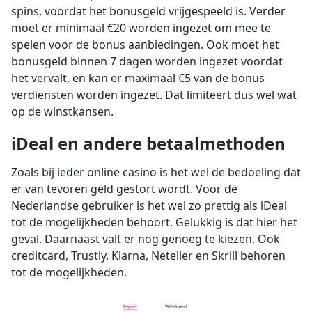
spins, voordat het bonusgeld vrijgespeeld is. Verder
moet er minimaal €20 worden ingezet om mee te
spelen voor de bonus aanbiedingen. Ook moet het
bonusgeld binnen 7 dagen worden ingezet voordat
het vervalt, en kan er maximaal €5 van de bonus
verdiensten worden ingezet. Dat limiteert dus wel wat
op de winstkansen.
iDeal en andere betaalmethoden
Zoals bij ieder online casino is het wel de bedoeling dat
er van tevoren geld gestort wordt. Voor de
Nederlandse gebruiker is het wel zo prettig als iDeal
tot de mogelijkheden behoort. Gelukkig is dat hier het
geval. Daarnaast valt er nog genoeg te kiezen. Ook
creditcard, Trustly, Klarna, Neteller en Skrill behoren
tot de mogelijkheden.