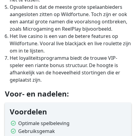
Opvallend is dat de meeste grote spelaanbieders
aangesloten zitten op Wildfortune. Toch zijn er ook
een aantal grote namen die vooralsnog ontbreken,
zoals Microgaming en ReelPlay bijvoorbeeld.
Het live casino is een van de betere features op
Wildfortune. Vooral live blackjack en live roulette zijn
om in te lijsten.
Het loyaliteitsprogramma biedt de trouwe VIP-
speler een riante bonus structuur. De hoogte is
afhankelijk van de hoeveelheid stortingen die er
geplaatst zijn.
Voor- en nadelen:
Voordelen
Optimale spelbeleving
Gebruiksgemak