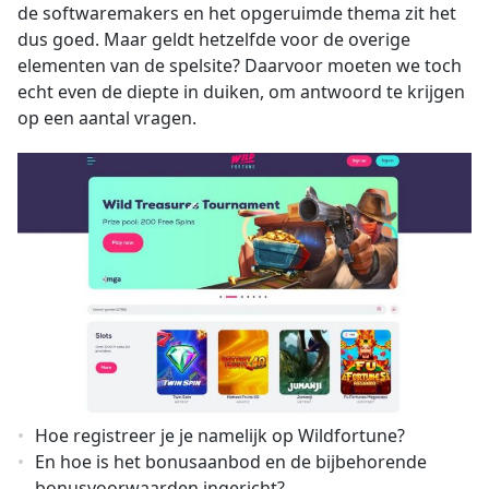
de softwaremakers en het opgeruimde thema zit het
dus goed. Maar geldt hetzelfde voor de overige
elementen van de spelsite? Daarvoor moeten we toch
echt even de diepte in duiken, om antwoord te krijgen
op een aantal vragen.
Hoe registreer je je namelijk op Wildfortune?
En hoe is het bonusaanbod en de bijbehorende
bonusvoorwaarden ingericht?