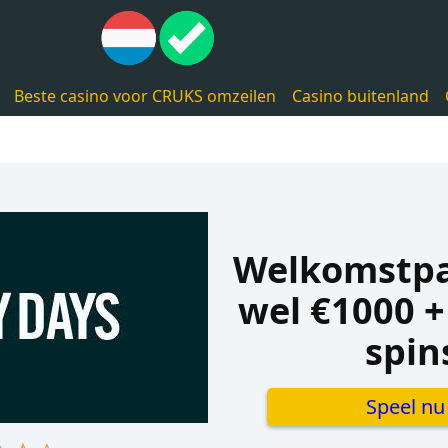
Casino’s zonder licentie in Nederland: g
Benieuwd naar betrouwbare online casino’s 
nieuwe lijst van beste online casino’s zond
bonussen. FAQ.
Beste casino voor CRUKS omzeilen
Casino buitenland
Welkomstpa
wel €1000 +
spin
Speel nu