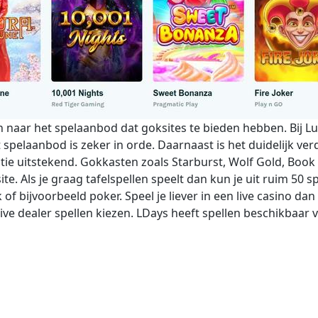
ven naar het spelaanbod dat goksites te bieden hebben. Bij 
 spelaanbod is zeker in orde. Daarnaast is het duidelijk ver
tie uitstekend. Gokkasten zoals Starburst, Wolf Gold, Book o
e. Als je graag tafelspellen speelt dan kun je uit ruim 50 sp
f bijvoorbeeld poker. Speel je liever in een live casino dan 
live dealer spellen kiezen. LDays heeft spellen beschikbaar