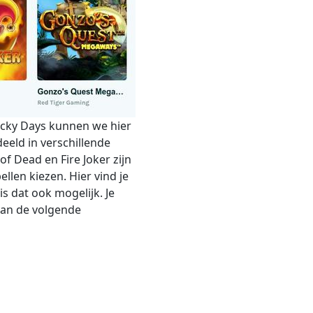
Lucky Days kunnen we hier
deeld in verschillende
f Dead en Fire Joker zijn
ellen kiezen. Hier vind je
is dat ook mogelijk. Je
 van de volgende