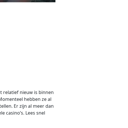
 relatief nieuw is binnen
 Momenteel hebben ze al
ellen. Er zijn al meer dan
e casino’s. Lees snel