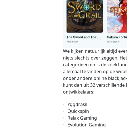
We kijken natuurlijk altijd e
niets slechts over zeggen. Het
categorieën en is de zoekfunc
allemaal te vinden op de websit
onder andere online blackjack o
kunt dan uit 32 verschillende 
ontwikkelaars:
Yggdrasil
Quickspin
Relax Gaming
Evolution Gaming